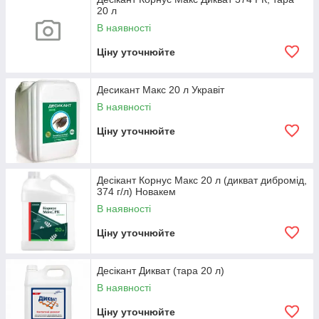
проведення сушіння зерна (економія коштів очевидна), а
20 л
також збільшення олійності та якості продукції.
В наявності
Ціну уточнюйте
Десикант Макс 20 л Укравіт
В наявності
Ціну уточнюйте
Десікант Корнус Макс 20 л (дикват дибромід,
374 г/л) Новакем
В наявності
Ціну уточнюйте
Десікант Дикват (тара 20 л)
В наявності
Ціну уточнюйте