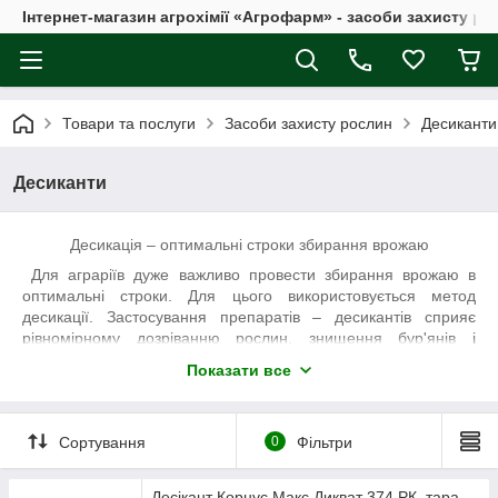
Інтернет-магазин агрохімії «Агрофарм» - засоби захисту ро
Товари та послуги
Засоби захисту рослин
Десиканти
Десиканти
Десикація – оптимальні строки збирання врожаю
Для аграріїв дуже важливо провести збирання врожаю в
оптимальні строки. Для цього використовується метод
десикації. Застосування препаратів – десикантів сприяє
рівномірному дозріванню рослин, знищення бур'янів і
хвороботворних бактерій, що позитивно впливає на якість
Показати все
продукції та її зберігання.
Десикація застосовується для
багатьох
зернових (пшениці, ячменю)
і масляни
кових
(соняшнику, ріпаку
)
культу
р,
картоплі, горох
а й інших
Сортування
0
Фільтри
бобових
; конюшини, люцерни, льону і ін.
до
ормових
і
технічних культур.
Результати проведення даного методу:
знижується вологість насіння, що виключає необхідність
Десікант Корнус Макс Дикват 374 РК, тара