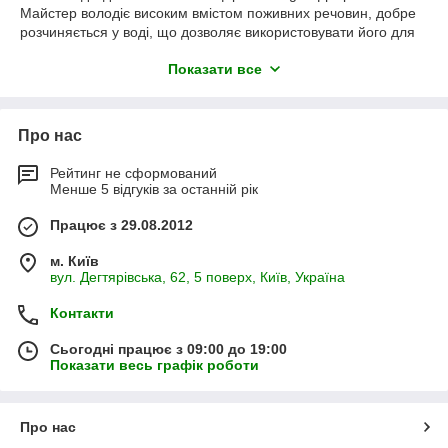
Майстер володіє високим вмістом поживних речовин, добре
розчиняється у воді, що дозволяє використовувати його для
кореневого та позакореневого підживлення рослин при
Показати все
краплинному поливі. Шість стандартних формул NPK
спеціально розроблені для кожного етапу вегетації рослини і
дозволяють досягти хороших результатів і раннього врожаю.
Високоефективне мікродобриво Майстер за доступною ціною
Про нас
в інтернет-магазині Агрофарм
Рейтинг не сформований
Менше 5 відгуків за останній рік
Працює з 29.08.2012
м. Київ
вул. Дегтярівська, 62, 5 поверх, Київ, Україна
Контакти
Сьогодні працює з 09:00 до 19:00
Показати весь графік роботи
Про нас