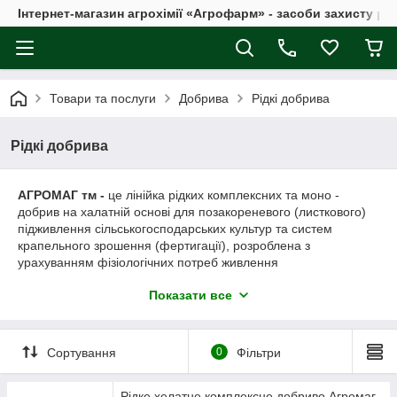
Інтернет-магазин агрохімії «Агрофарм» - засоби захисту ро
Товари та послуги
Добрива
Рідкі добрива
Рідкі добрива
АГРОМАГ
тм
-
це лінійка рідких комплексних та моно -
добрив на халатній основі для позакореневого (листкового)
підживлення сільськогосподарських культур та систем
крапельного зрошення (фертигації), розроблена з
урахуванням фізіологічних потреб живлення
сільськогосподарських культур. Дана лінійка включає наступні
Показати все
марки
АГРОМАГ
тм
ЗЕРНОВИЙ, АГРОМАГ
тм
ОЛІЙНИЙ,
АГРОМАГ
тм
КУКРУДЗА, АГРОМАГ
тм
БОР, АГРОМАГ
тм
ЦИНК
та
АГРОМАГ
тм
МОЛІБДЕН.
Сортування
0
Фільтри
Добрива виготовлені з високоякісної сировини яка не містить
шкідливих і токсичних рослинам сполук.
Листкове підживлення рідкими добривами
АГРОМАГ
тм,
що
Рідке хелатне комплексне добриво Агромаг