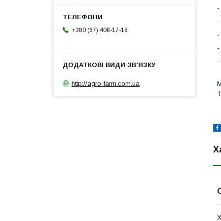
-
-
+380 (67) 408-17-18
-
-
-
http://agro-farm.com.ua
М
Т
Х
Х