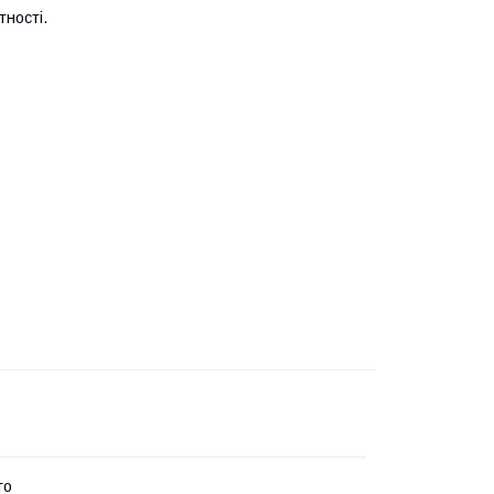
тності.
го