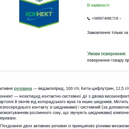
В наявності
+380674081718
Замовлення тільки з
повернення товару п
Активне
речовина
— імідаклоприд, 100 г/л, Бета-цифлутрин, 12,5 г/
оннект — інсектицид контактно-системної дії з двома високоефе
артоплі й овочів від колорадського жука та інших шкідників. Містит
езпосереднього контакту зі шкідниками) і системний (за допомого
исмоктуванням рослинного соку, що звучують шкідниками) компонен
ереваги:
 Поєднання двох активних речовин із принципово різними механізм