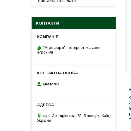
Доставка та оплата
КОНТАКТИ
"Агрофарм" - інтернет-магазин
агрохімії
Анатолій
К
к
б
в
вул. Дегтярівська, 62, 5 поверх, Київ,
П
Україна
-