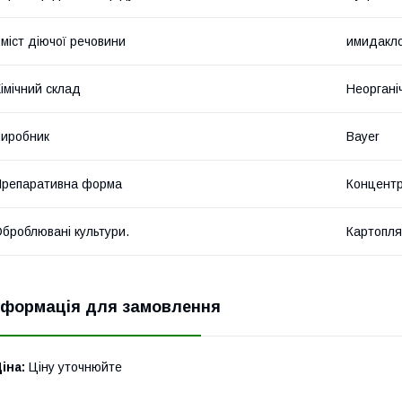
міст діючої речовини
имидакло
імічний склад
Неоргані
иробник
Bayer
репаративна форма
Концентр
броблювані культури.
Картопля
нформація для замовлення
іна:
Ціну уточнюйте