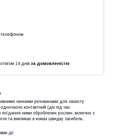
а телефоном
ротягом 14 днів
за домовленістю
л
ктивними чинними речовинами для захисту
ь одночасно контактний (діє під час
ю поїдання ними оброблених рослин, включно з
ти та викликає в комах швидку загибель.
ами дії