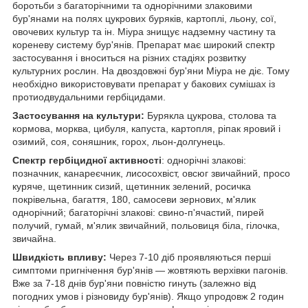
боротьби з багаторічними та однорічними злаковими
бур'янами на полях цукрових буряків, картоплі, льону, сої,
овочевих культур та ін. Міура знищує надземну частину та
кореневу систему бур'янів. Препарат має широкий спектр
застосування і вноситься на різних стадіях розвитку
культурних рослин. На двоздовжні бур'яни Міура не діє. Тому
необхідно використовувати препарат у бакових сумішах із
протиодвудальними гербіцидами.
Застосування на культури:
Бурякла цукрова, столова та
кормова, морква, цибуля, капуста, картопля, ріпак яровий і
озимий, соя, соняшник, горох, льон-долгунець.
Спектр гербіцидної активності
: однорічні злакові:
позначник, канареєчник, лисосохвіст, овсюг звичайний, просо
куряче, щетинник сизий, щетинник зелений, росичка
покрівельна, багаття, 180, самосеви зернових, м'ялик
однорічний; багаторічні злакові: свино-п'ячастий, пирей
получий, гумай, м'ялик звичайний, польовиця біла, гілочка,
звичайна.
Швидкість впливу:
Через 7-10 діб проявляються перші
симптоми пригнічення бур'янів — жовтяють верхівки пагонів.
Вже за 7-18 днів бур'яни повністю гинуть (залежно від
погодних умов і різновиду бур'янів). Якщо упродовж 2 годин