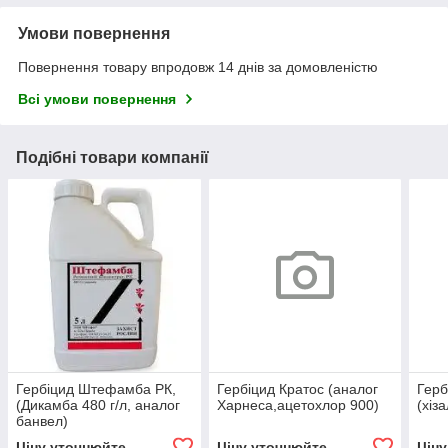
Умови повернення
Повернення товару впродовж 14 днів за домовленістю
Всі умови повернення
Подібні товари компанії
Гербіцид Штефамба РК,
Гербіцид Кратос (аналог
Герб
(Дикамба 480 г/л, аналог
Харнеса,ацетохлор 900)
(хіз
банвел)
Ціну уточнюйте
Ціну уточнюйте
Цін