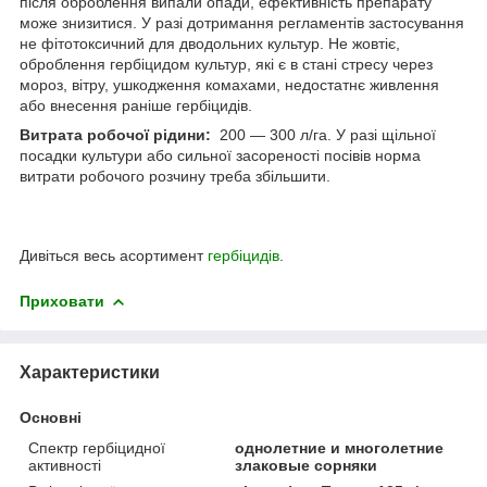
після оброблення випали опади, ефективність препарату
може знизитися. У разі дотримання регламентів застосування
не фітотоксичний для дводольних культур. Не жовтіє,
оброблення гербіцидом культур, які є в стані стресу через
мороз, вітру, ушкодження комахами, недостатнє живлення
або внесення раніше гербіцидів.
Витрата робочої рідини:
200 ― 300 л/га. У разі щільної
посадки культури або сильної засореності посівів норма
витрати робочого розчину треба збільшити.
Дивіться весь асортимент
гербіцидів
.
Приховати
Характеристики
Основні
Спектр гербіцидної
однолетние и многолетние
активності
злаковые сорняки