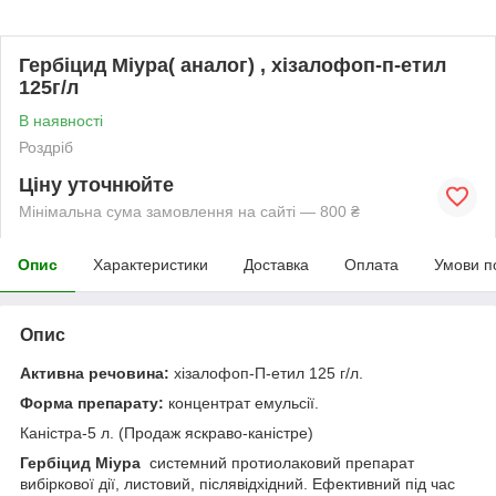
Гербіцид Міура( аналог) , хізалофоп-п-етил
125г/л
В наявності
Роздріб
Ціну уточнюйте
Мінімальна сума замовлення на сайті — 800 ₴
Опис
Характеристики
Доставка
Оплата
Умови п
Опис
Активна речовина:
хізалофоп-П-етил 125 г/л.
Форма препарату:
концентрат емульсії.
Каністра-5 л. (Продаж яскраво-каністре)
Гербіцид Міура
системний протиолаковий препарат
вибіркової дії, листовий, післявідхідний. Ефективний під час