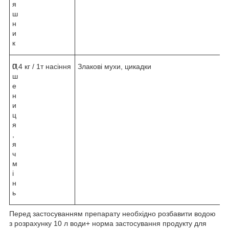
я
ш
н
и
к
П
0,4 кг / 1т насіння
Злакові мухи, цикадки
ш
е
н
и
ц
я
,
я
ч
м
і
н
ь
Перед застосуванням препарату необхідно розбавити водою
з розрахунку 10 л води+ норма застосування продукту для