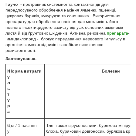
Гаучо -
протравник системної та контактної дії для
передпосувного оброблення насіння ячменю, пшениці,
цукрових буряків, кукурудзи та соняшника. Використання
препарату для оброблення насіння дає можливість його
повного інсектицидного захисту від усіх основних шкідників
листя й від ґрунтових шкідників. Активна речовина
препарата
-
имидаклоприд - блокує передавання нервового імпульсу в
організмі комах-шкідників і запобігає виникненню
резистентності.
Застосування:
К
Норма витрати
Болезни
у
л
ь
т
у
р
а
Ц
6 кг / 1 насіння
Тля, також вірусоносники: бурякова мінірув
у
блоха, буряковий довгоносик, бурякова крих