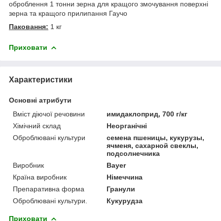
оброблення 1 тонни зерна для кращого змочування поверхні
зерна та кращого прилипання Гаучо
Паковання:
1 кг
Приховати
Характеристики
Основні атрибути
Вміст діючої речовини
имидаклоприд, 700 г/кг
Хімічний склад
Неорганічні
Оброблювані культури
семена пшеницы, кукурузы,
ячменя, сахарной свеклы,
подсолнечника
Виробник
Bayer
Країна виробник
Німеччина
Препаративна форма
Гранули
Оброблювані культури.
Кукурудза
Приховати