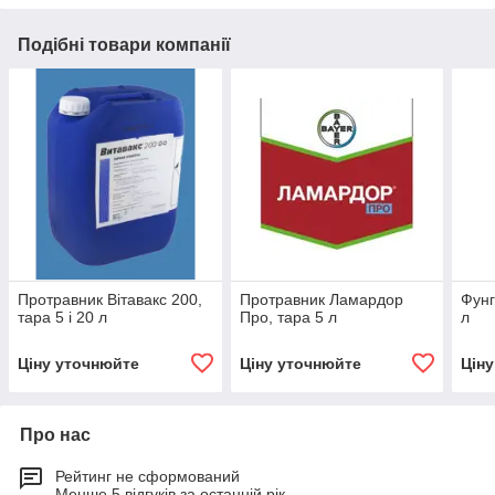
Подібні товари компанії
Протравник Вітавакс 200,
Протравник Ламардор
Фунг
тара 5 і 20 л
Про, тара 5 л
л
Ціну уточнюйте
Ціну уточнюйте
Цін
Про нас
Рейтинг не сформований
Менше 5 відгуків за останній рік