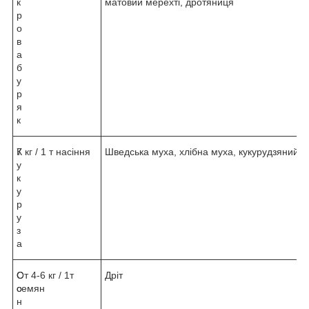
к
матовий мерехті, дротяниця
р
о
в
а
б
у
р
я
к
К
7 кг / 1 т насіння
Шведська муха, хлібна муха, кукурудзяний м
у
к
у
р
у
з
а
С
От 4-6 кг / 1т
Дріт
о
семян
н