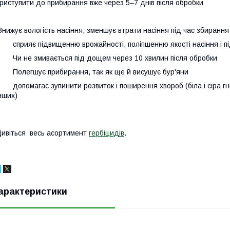
риступити до прибирання вже через 5–7 днів після обробки
·
нижує вологість насіння, зменшує втрати насіння під час збиранн
 сприяє підвищенню врожайності, поліпшенню якості насіння і пі
 Чи не змивається під дощем через 10 хвилин після обробки
 Полегшує прибирання, так як ще й висушує бур'яни
 допомагає зупинити розвиток і поширення хвороб (біла і сіра гн
нших)
ивіться весь асортимент
гербіцидів
.
арактеристики