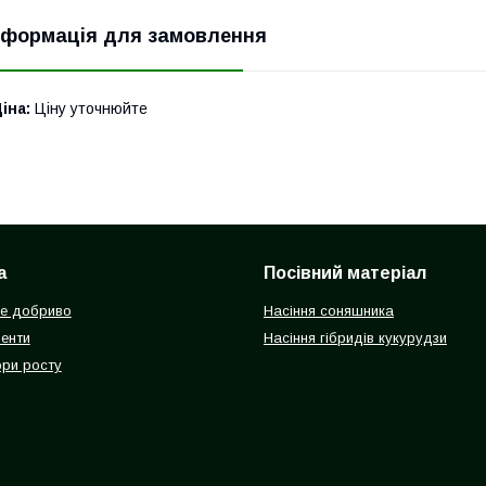
нформація для замовлення
іна:
Ціну уточнюйте
а
Посівний матеріал
е добриво
Насіння соняшника
енти
Насіння гібридів кукурудзи
ри росту