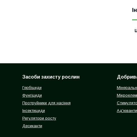
І
Ц
Засоби захисту рослин
Добрив
Гербіциди
Мінеральн
Фунгіциди
Мікроелем
Протруйники для насіння
Стимулято
Інсектициди
Ад'юванти
Регулятори росту
Десиканти