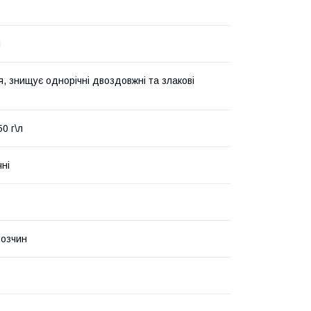
і
я, знищує однорічні двоздовжні та злакові
0 г\л
чні
розчин