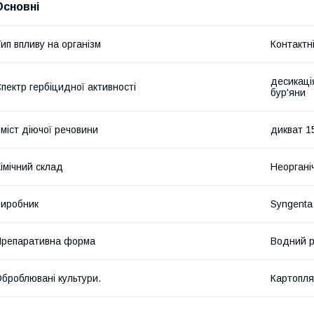
Основні
ип впливу на організм
Контактн
десикаці
пектр гербіцидної активності
бур'яни
міст діючої речовини
дикват 15
імічний склад
Неоргані
иробник
Syngenta
репаративна форма
Водний 
броблювані культури.
Картопля