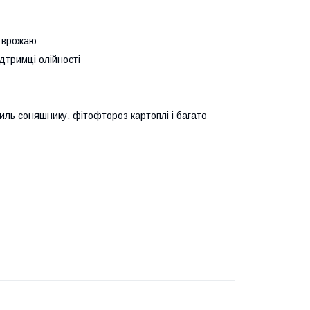
я врожаю
дтримці олійності
иль соняшнику, фітофтороз картоплі і багато