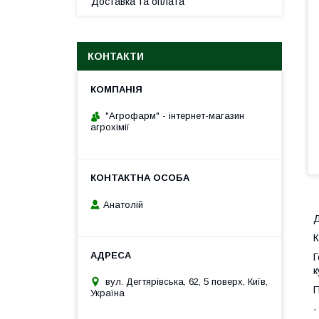
Доставка та оплата
КОНТАКТИ
"Агрофарм" - інтернет-магазин
агрохімії
Анатолій
Д
К
Г
к
вул. Дегтярівська, 62, 5 поверх, Київ,
П
Україна
·