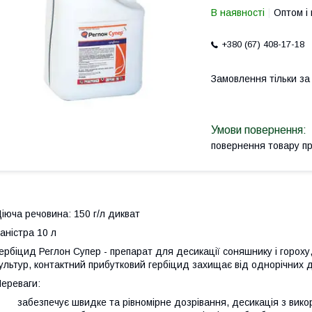
В наявності
Оптом і 
+380 (67) 408-17-18
Замовлення тільки з
повернення товару п
іюча речовина: 150 г/л дикват
аністра 10 л
ербіцид Реглон Супер - препарат для десикації соняшнику і гороху, 
ультур, контактний прибутковий гербіцид захищає від однорічних д
ереваги:
 забезпечує швидке та рівномірне дозрівання, десикація з вико