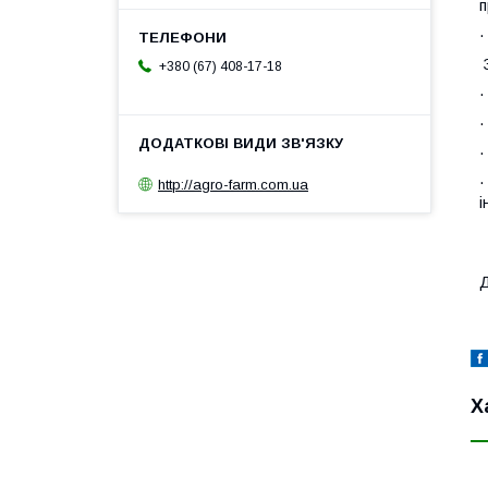
п
З
+380 (67) 408-17-18
·
·
·
·
http://agro-farm.com.ua
і
Д
Х