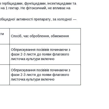
 з гербіцидами, фунгіцидами, інсектицидами та
на 1 гектар. Не фітоксичний, не впливає на
ербіцидної активності препарату, за холодної —
ати
Спосіб, час оброблення, обмеження
Обприскування посівівів починаючи з
фази 2-3 листя до появи флагового
листочка культури включно
Обприскування посівівів починаючи з
фази 2-3 листя до появи флагового
листочка культури включно