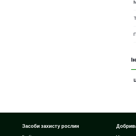
М
Т
П
І
Ц
Засоби захисту рослин
Добрив