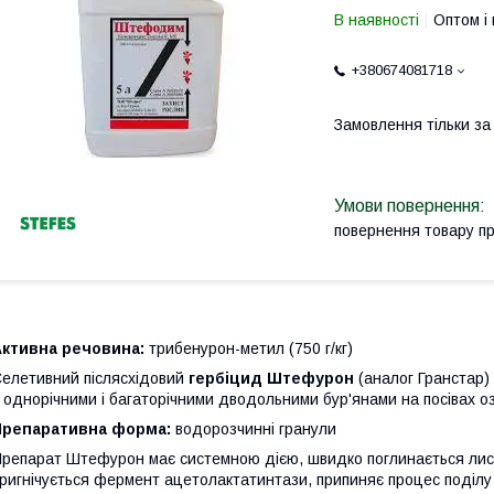
В наявності
Оптом і 
+380674081718
Замовлення тільки з
повернення товару п
Активна речовина:
трибенурон-метил (750 г/кг)
елетивний післясхідовий
гербіцид Штефурон
(аналог Гранстар)
 однорічними і багаторічними дводольними бур'янами на посівах о
Препаративна форма:
водорозчинні гранули
репарат Штефурон має системною дією, швидко поглинається листя
ригнічується фермент ацетолактатинтази, припиняє процес поділу кл