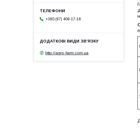
Г
д
н
+380 (67) 408-17-18
п
http://agro-farm.com.ua
Д