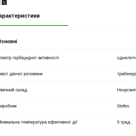
арактеристики
Основні
пектр гербіцидної активності
однолетн
міст діючої речовини
трибенуро
імічний склад
Неоргані
иробник
Stefes
інімальна температура ефективної дії
5 град.