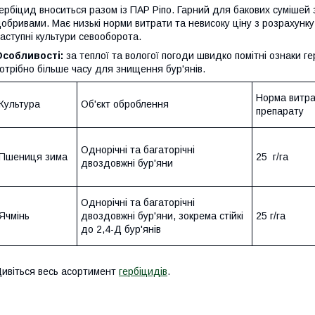
ербіцид вноситься разом із ПАР Ріпо. Гарний для бакових сумішей
обривами. Має низькі норми витрати та невисоку ціну з розрахунку 
аступні культури севооборота.
Особливості:
за теплої та вологої погоди швидко помітні ознаки г
отрібно більше часу для знищення бур'янів.
Норма витр
Культура
Об'єкт оброблення
препарату
Однорічні та багаторічні
Пшениця зима
25 г/га
двоздовжні бур'яни
Однорічні та багаторічні
Ячмінь
двоздовжні бур'яни, зокрема стійкі
25 г/га
до 2,4-Д бур'янів
ивіться весь асортимент
гербіцидів
.