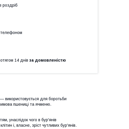
в роздріб
а телефоном
ротягом 14 днів
за домовленістю
 — використовується для боротьби
зимова пшениці та ячменю.
м, унаслідок чого в бур'янів
ітин і, власне, зріст чутливих бур'янів.