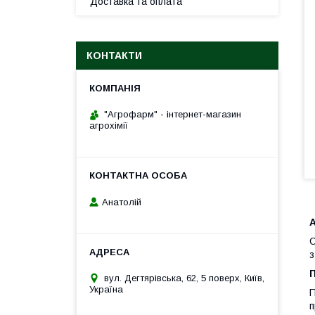
Доставка та оплата
КОНТАКТИ
"Агрофарм" - інтернет-магазин
агрохімії
Анатолій
С
з
вул. Дегтярівська, 62, 5 поверх, Київ,
Україна
П
п