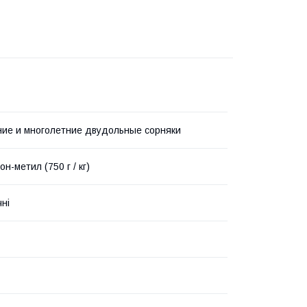
ие и многолетние двудольные сорняки
н-метил (750 г / кг)
чні