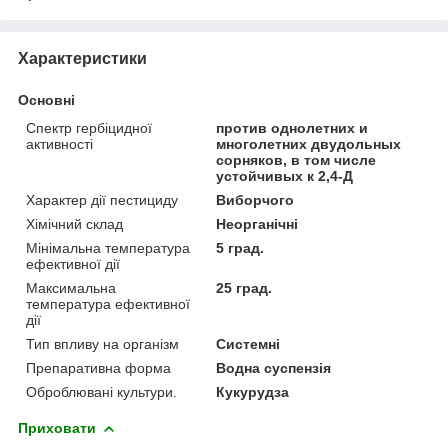
Характеристики
Основні
Спектр гербіцидної
против однолетних и
активності
многолетних двудольных
сорняков, в том числе
устойчивых к 2,4-Д
Характер дії пестициду
Виборчого
Хімічний склад
Неорганічні
Мінімальна температура
5 град.
ефективної дії
Максимальна
25 град.
температура ефективної
дії
Тип впливу на організм
Системні
Препаративна форма
Водна суспензія
Оброблювані культури.
Кукурудза
Приховати