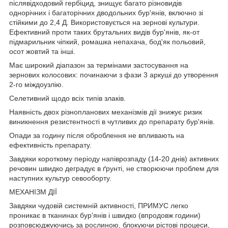
післявідходовий гербіцид, знищує багато різновидів
однорічних і багаторічних дводольних бур'янів, включно зі
стійкими до 2,4 Д. Використовується на зернові культури.
Ефективний проти таких брутальних видів бур'янів, як-от
підмарильник чіпкий, ромашка непахача, бод'як польовий,
осот жовтий та інші.
Має широкий діапазон за термінами застосування на
зернових колосових: починаючи з фази 3 аркуші до утворення
2-го міждоузлію.
Селетивний щодо всіх типів злаків.
Наявність двох різнопланових механізмів дії знижує ризик
виникнення резистентності в чутливих до препарату бур'янів.
Опади за годину після оброблення не впливають на
ефективність препарату.
Завдяки короткому періоду напіврозпаду (14-20 днів) активних
речовин швидко деградує в ґрунті, не створюючи проблем для
наступних культур севооборту.
МЕХАНІЗМ ДІЇ
Завдяки чудовій системній активності, ПРИМУС легко
проникає в тканинах бур'янів і швидко (впродовж години)
розповсюджуючись за рослиною, блокуючи рістові процеси,