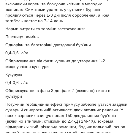
включаючи корені та блокуючи клітини в молодих
тканинах. Симптоми уражень у чутливих бур'янів
проявляються через 1-3 дні після оброблення, а їхня
загибель настає на 7-14 день.
Норми витрати та терміни застосування:
Пшениця, ячмінь
Однорічні та багаторічні двоздовжні бур'яни
0,4-0,6 л/га
Обприскування від фази купання до утворення 1-2
міждоузління культури
Кукуруза
0,4-0,6 л/га
Обприскування з фази 3 до фази 7 (включно) листя в
культури
Потужний гербіцидний ефект примусу забезпечується завдяки
сумарній синергетичній активності двох активних речовин. У
посях зернових знищує понад 150 дводолинних бур'янів
(включно з типами, стійкими до 2,4-Д і 2М-4Х), зокрема:
підмарник чіпкий, різновид ромашки, бодьяк польовий, основ
жовтий, лізку польову, волошки синій, гірчицю польову,