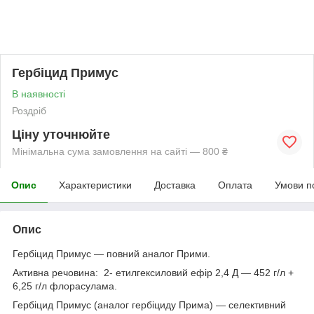
Гербіцид Примус
В наявності
Роздріб
Ціну уточнюйте
Мінімальна сума замовлення на сайті — 800 ₴
Опис
Характеристики
Доставка
Оплата
Умови п
Опис
Гербіцид Примус — повний аналог Прими.
Активна речовина: 2- етилгексиловий ефір 2,4 Д — 452 г/л +
6,25 г/л флорасулама.
Гербіцид Примус (аналог гербіциду Прима) — селективний