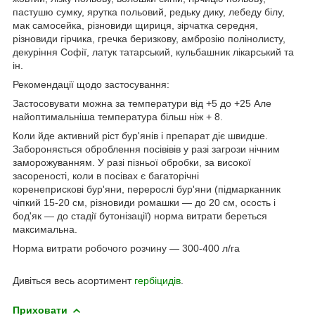
пастушю сумку, ярутка польовий, редьку дику, лебеду білу,
мак самосейка, різновиди щириця, зірчатка середня,
різновиди гірчика, гречка беризкову, амброзію полінолисту,
декуріння Софії, латук татарський, кульбашник лікарський та
ін.
Рекомендації щодо застосування:
Застосовувати можна за температури від +5 до +25 Але
найоптимальніша температура більш ніж + 8.
Коли йде активний ріст бур'янів і препарат діє швидше.
Забороняється оброблення посівівів у разі загрози нічним
заморожуванням. У разі пізньої обробки, за високої
засореності, коли в посівах є багаторічні
коренеприскові бур'яни, перерослі бур'яни (підмарканник
чіпкий 15-20 см, різновиди ромашки — до 20 см, осость і
бод'як — до стадії бутонізації) норма витрати береться
максимальна.
Норма витрати робочого розчину — 300-400 л/га
Дивіться весь асортимент
гербіцидів
.
Приховати