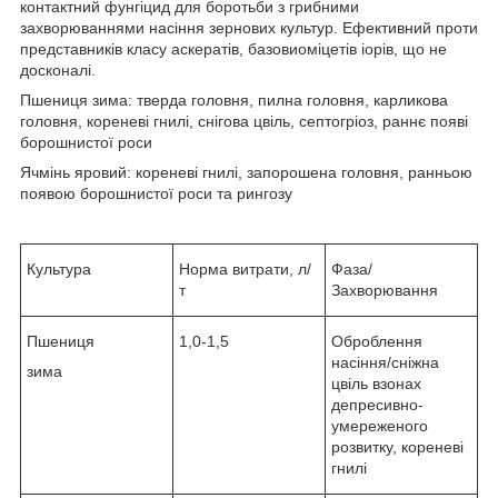
контактний фунгіцид для боротьби з грибними
захворюваннями насіння зернових культур. Ефективний проти
представників класу аскератів, базовиоміцетів іорів, що не
досконалі.
Пшениця зима: тверда головня, пилна головня, карликова
головня, кореневі гнилі, снігова цвіль, септогріоз, раннє появі
борошнистої роси
Ячмінь яровий: кореневі гнилі, запорошена головня, ранньою
появою борошнистої роси та рингозу
Культура
Норма витрати, л/
Фаза/
т
Захворювання
Пшениця
1,0-1,5
Оброблення
насіння/сніжна
зима
цвіль взонах
депресивно-
умереженого
розвитку, кореневі
гнилі