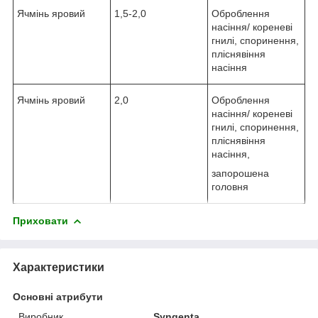
Ячмінь яровий
1,5-2,0
Оброблення
насіння/ кореневі
гнилі, споринення,
пліснявіння
насіння
Ячмінь яровий
2,0
Оброблення
насіння/ кореневі
гнилі, споринення,
пліснявіння
насіння,
запорошена
головня
Приховати
Характеристики
Основні атрибути
Виробник
Syngenta