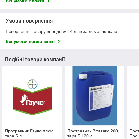
Всі умови оплати
Умови повернення
Повернення товару впродовж 14 днів за домовленістю
Всі умови повернення
Подібні товари компанії
Протравник Гаучо плюс,
Протравник Вітавакс 200,
Про
тара 5 л
тара 5 і 20 л
Про,