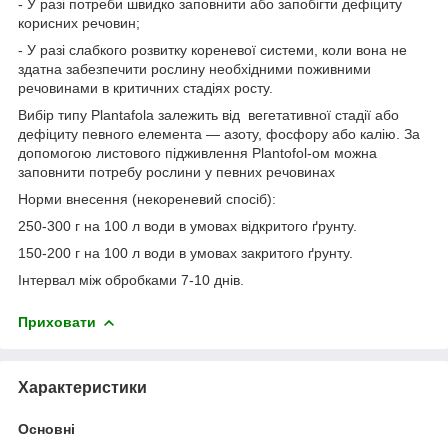
- У разі потреби швидко заповнити або запобігти дефіциту
корисних речовин;
- У разі слабкого розвитку кореневої системи, коли вона не
здатна забезпечити рослину необхідними поживними
речовинами в критичних стадіях росту.
Вибір типу Plantafolа залежить від вегетативної стадії або
дефіциту певного елемента — азоту, фосфору або калію. За
допомогою листового підживлення Plantofol-ом можна
заповнити потребу рослини у певних речовинах
Норми внесення (некореневий спосіб):
250-300 г на 100 л води в умовах відкритого ґрунту.
150-200 г на 100 л води в умовах закритого ґрунту.
Інтервал між обробками 7-10 днів.
Приховати
Характеристики
Основні