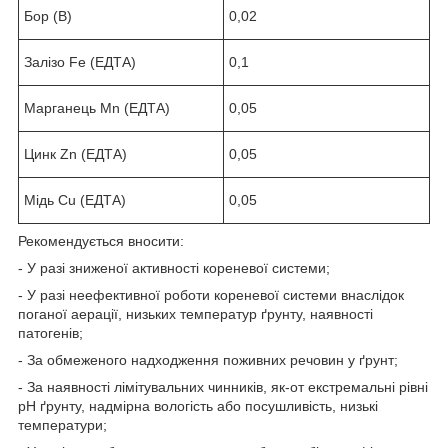
Бор (B)
0,02
Залізо Fe (ЕДТА)
0,1
Марганець Mn (ЕДТА)
0,05
Цинк Zn (ЕДТА)
0,05
Мідь Cu (ЕДТА)
0,05
Рекомендується вносити:
- У разі зниженої активності кореневої системи;
- У разі неефективної роботи кореневої системи внаслідок
поганої аерації, низьких температур ґрунту, наявності
патогенів;
- За обмеженого надходження поживних речовин у ґрунт;
- За наявності лімітувальних чинників, як-от екстремальні рівні
рН ґрунту, надмірна вологість або посушливість, низькі
температури;