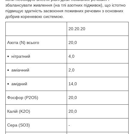
збалансувати живлення (на тлі азотних підживок), що істотно
підвищує здатність засвоєння поживних речовин з основних
добрив кореневою системою.
20.20.20
Азота (N) всього
20,0
нітратний
4,0
аміачний
2,0
амідний
14,0
Фосфор (P2O5)
20,0
Калій (K2O)
20,0
Сера (SO3)
-