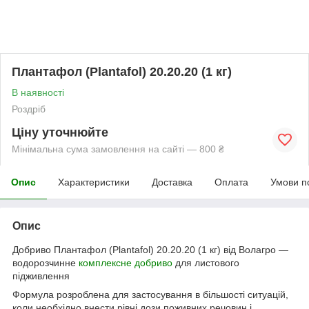
Плантафол (Plantafol) 20.20.20 (1 кг)
В наявності
Роздріб
Ціну уточнюйте
Мінімальна сума замовлення на сайті — 800 ₴
Опис
Характеристики
Доставка
Оплата
Умови п
Опис
Добриво Плантафол (Plantafol) 20.20.20 (1 кг) від Волагро —
водорозчинне
комплексне добриво
для листового
підживлення
Формула розроблена для застосування в більшості ситуацій,
коли необхідно внести рівні дози поживних речовин і