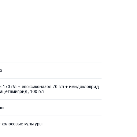
о
н 170 г/л + епоксиконазол 70 г/л + имидаклоприд
 ацетамиприд, 100 г/л
чні
 колосовые культуры