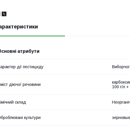
арактеристики
Основні атрибути
арактер дії пестициду
Виборчог
карбокси
міст діючої речовини
100 г/л +
імічний склад
Неоргані
броблювані культури
зерновые