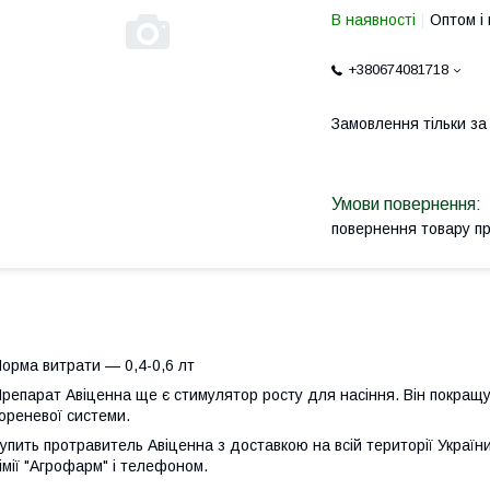
В наявності
Оптом і 
+380674081718
Замовлення тільки з
повернення товару п
орма витрати — 0,4-0,6 лт
репарат Авіценна ще є стимулятор росту для насіння. Він покращу
ореневої системи.
упить протравитель Авіценна з доставкою на всій території Україн
імії "Агрофарм" і телефоном.