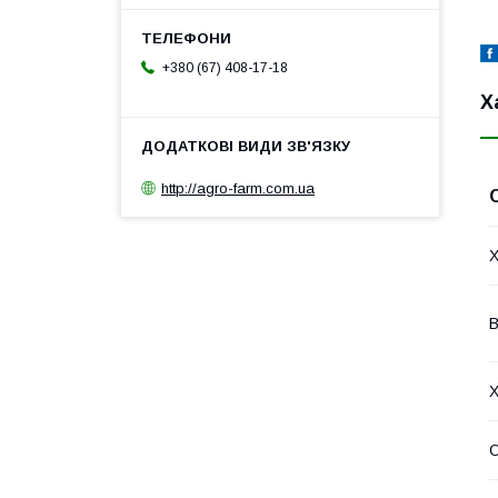
+380 (67) 408-17-18
Х
http://agro-farm.com.ua
Х
В
Х
О