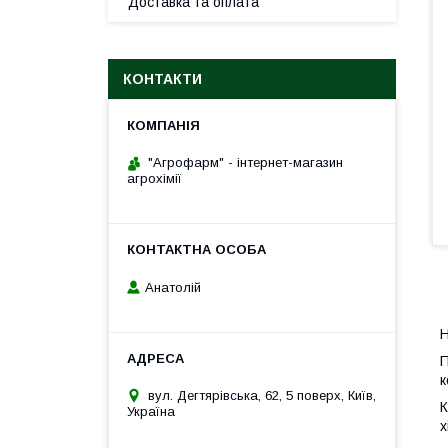
Доставка та оплата
КОНТАКТИ
"Агрофарм" - інтернет-магазин
агрохімії
Анатолій
Н
П
к
вул. Дегтярівська, 62, 5 поверх, Київ,
К
Україна
х