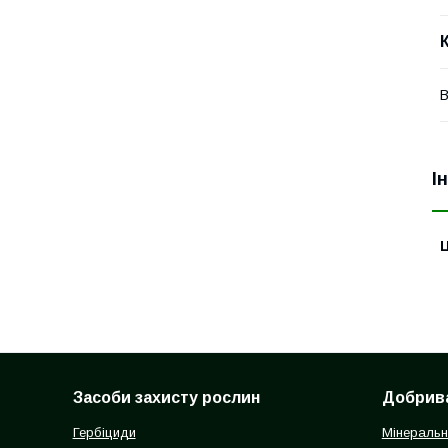
В
І
Ц
Засоби захисту рослин
Добрив
Гербіциди
Мінеральн