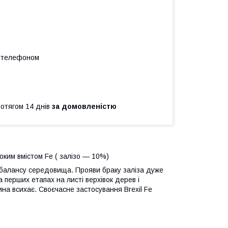
а телефоном
ротягом 14 днів
за домовленістю
оким вмістом Fe ( залізо — 10%)
 балансу середовища. Прояви браку заліза дуже
а перших етапах на листі верхівок дерев і
на всихає. Своєчасне застосування Brexil Fe