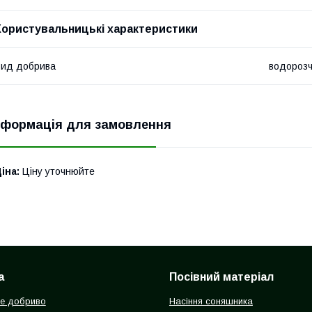
Користувальницькі характеристики
ид добрива
водороз
нформація для замовлення
іна:
Ціну уточнюйте
а
Посівний матеріал
е добриво
Насіння соняшника