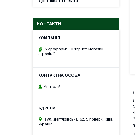
Доставка та оплата
КОНТАКТИ
"Агрофарм" - інтернет-магазин
агрохімії
Анатолій
Д
Д
с
ч
с
вул. Дегтярівська, 62, 5 поверх, Київ,
Україна
З
Ц