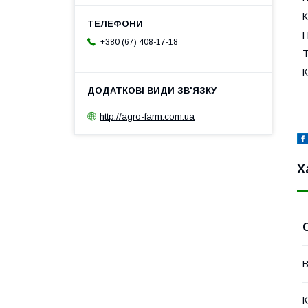
К
П
+380 (67) 408-17-18
Т
К
http://agro-farm.com.ua
Х
В
К