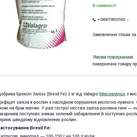
В наявності
+380679632563
Замовлення тільки з
повернення товару п
обрива Брексіл Залізо (Brexil Fe) 1 кг від Valagro
Мікроприлад
з вис
ефіцит заліза в рослин є наслідком порушення кислотно-лужного
хожі на брак магнію. У разі гострої нестачі заліза рослина гине — н
агарників поступово зникає зелений забарвлення й поступово росли
прияє швидкому відновленню рослин.
астосування Brexil Fe:
итрусові, виноград — 100-150 г на 100 л води,