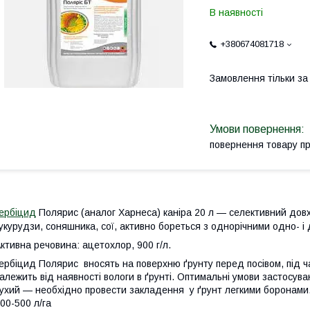
В наявності
+380674081718
Замовлення тільки з
повернення товару п
ербіцид
Полярис (аналог Харнеса) каніра 20 л — селективний довх
укурудзи, соняшника, сої, активно бореться з однорічними одно- 
ктивна речовина:
ацетохлор, 900 г/л.
ербіцид Полярис вносять на поверхню ґрунту перед посівом, під ча
алежить від наявності вологи в ґрунті. Оптимальні умови застосува
ухий — необхідно провести закладення у ґрунт легкими боронами
00-500 л/га