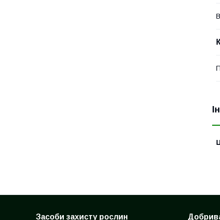
В
П
І
Ц
Засоби захисту рослин
Добрив