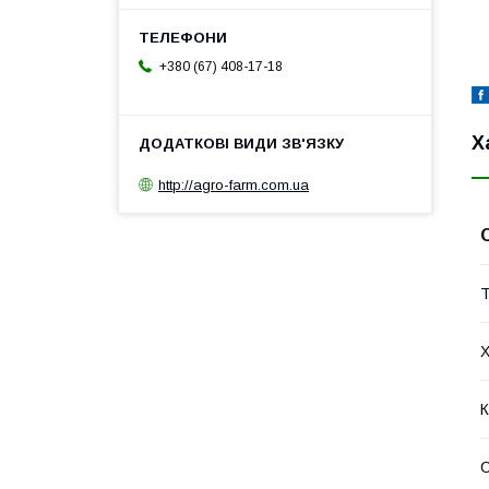
+380 (67) 408-17-18
Х
http://agro-farm.com.ua
Т
Х
К
С