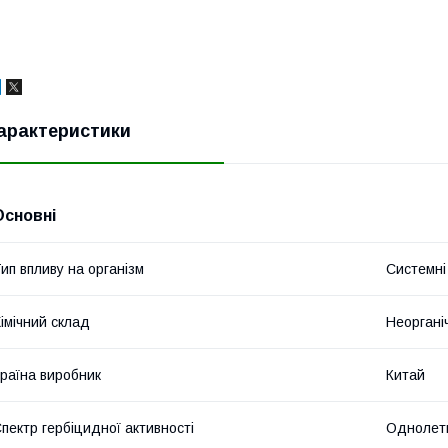
арактеристики
Основні
ип впливу на організм
Системні
імічний склад
Неоргані
раїна виробник
Китай
пектр гербіцидної активності
Однолетн