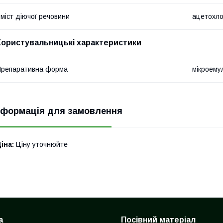
міст діючої речовини
ацетохлор
Користувальницькі характеристики
репаративна форма
мікроему
нформація для замовлення
іна:
Ціну уточнюйте
а
Посівний матеріал