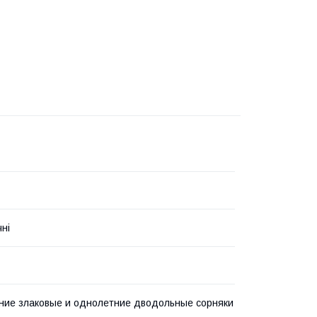
чні
ие злаковые и однолетние дводольные сорняки