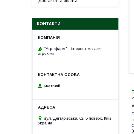
Доставка та оплата
КОНТАКТИ
"Агрофарм" - інтернет-магазин
агрохімії
Анатолій
Г
к
А
Г
вул. Дегтярівська, 62, 5 поверх, Київ,
з
Україна
с
3