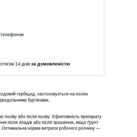
а телефоном
ротягом 14 днів
за домовленістю
одовий гербіцид, застосовується на посіях
і дводольними бур'янами.
с посіву або після посіву. Ефективність препарату
ння після опадів або після зрошення, якщо ґрунт
. Оптимальна норма витрати робочого розчину —