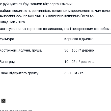
е руйнуються ґрунтовими мікроорганізмами;
еабияк посилюють розчинність поживних мікроелементів, чим полег
асвоєння рослинами навіть у вапняних вапняних ґрунтах.
клад: Mn - 13%.
астосування: як кореневе поглинання, так і некореневим способом.
Культура
Корнева підживка
Косточкові, яблуня, груша
30 - 100 г/ дерево
Виноград
10 - 25 г / рослина
Овочі відкритого ґрунту
6 - 10 кг / га