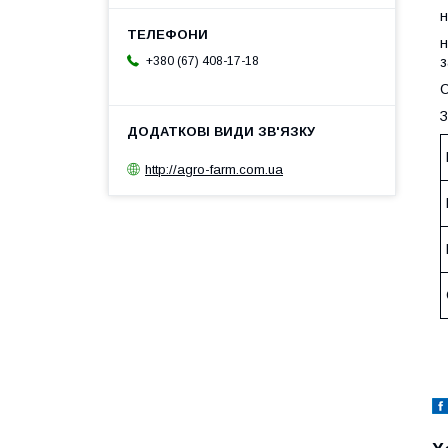
н
н
+380 (67) 408-17-18
з
С
З
http://agro-farm.com.ua