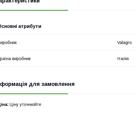
арактеристики
Основні атрибути
иробник
Valagro
раїна виробник
Італія
нформація для замовлення
іна:
Ціну уточнюйте