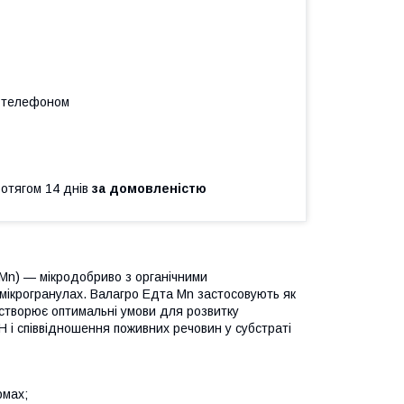
а телефоном
ротягом 14 днів
за домовленістю
Mn) — мікродобриво з органічними
 мікрогранулах. Валагро Едта Mn застосовують як
створює оптимальні умови для розвитку
 і співвідношення поживних речовин у субстраті
рмах;