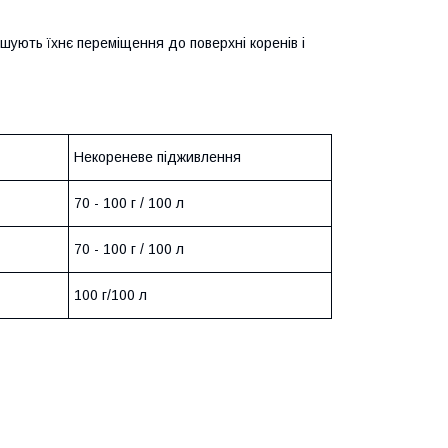
шують їхнє переміщення до поверхні коренів і
Некореневе підживлення
70 - 100 г / 100 л
70 - 100 г / 100 л
100 г/100 л