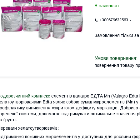
В наявності
+380679632563
Замовлення тільки з
повернення товару п
одорозчинний комплекс
елементів валагро ЕДТА Mn (Valagro Edta 
елатоутворювачами Edta являє собою суміш мікроелементів (Mn) у
рофілактику виникнення «зкритого» дефіциту марганцю. Добриво 
ореневої системи, допомагає підтримувати оптимальне значення рН
а ґрунті.
ереваги хелатоутворювачів:
ідтримання поживних мікроелементів у доступних для рослини фо