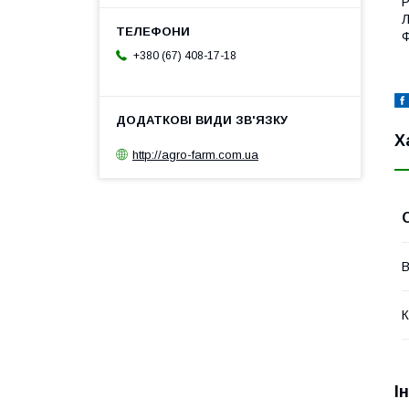
Р
Л
Ф
+380 (67) 408-17-18
Х
http://agro-farm.com.ua
В
К
І