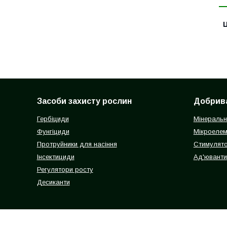
Ц
Засоби захисту рослин
Добрив
Гербіциди
Мінеральн
Фунгіциди
Мікроелем
Протруйники для насіння
Стимулято
Інсектициди
Ад'юванти
Регулятори росту
Десиканти