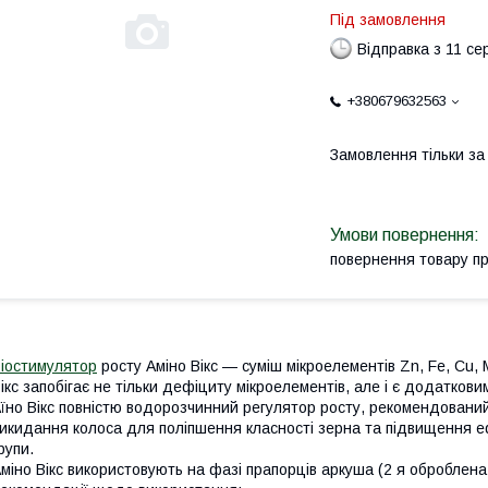
Під замовлення
Відправка з 11 се
+380679632563
Замовлення тільки з
повернення товару п
іостимулятор
росту Аміно Вікс — суміш мікроелементів Zn, Fe, Cu,
ікс запобігає не тільки дефіциту мікроелементів, але і є додатко
їно Вікс повністю водорозчинний регулятор росту, рекомендований
икидання колоса для поліпшення класності зерна та підвищення е
рупи.
міно Вікс використовують на фазі прапорців аркуша (2 я оброблен