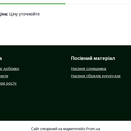
іна:
Ціну уточнюйте
а
Посівний матеріал
е добриво
Насіння соняшника
енти
Насіння гібридів кукурудзи
ри росту
Сайт створений на маркетплейсі
Prom.ua