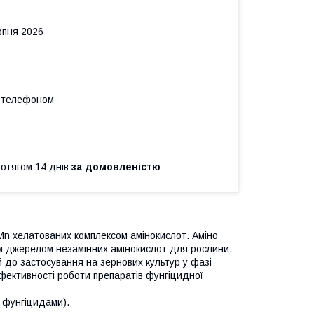
рпня 2026
а телефоном
ротягом 14 днів
за домовленістю
 Mn хелатованих комплексом амінокислот. Аміно
вим джерелом незамінних амінокислот для рослини.
 до застосування на зернових культур у фазі
фективності роботи препаратів фунгіцидної
а фунгіцидами).