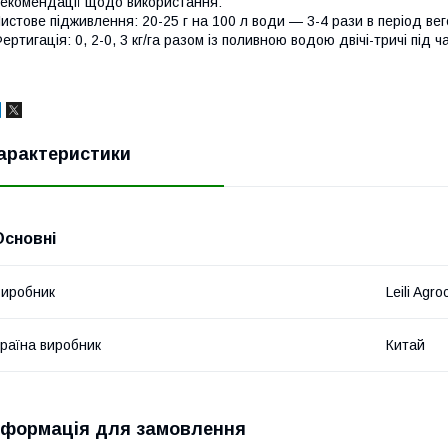
екомендації щодо використання:
истове підживлення: 20-25 г на 100 л води — 3-4 рази в період веге
ертигація: 0, 2-0, 3 кг/га разом із поливною водою двічі-тричі під ч
арактеристики
Основні
иробник
Leili Agr
раїна виробник
Китай
нформація для замовлення