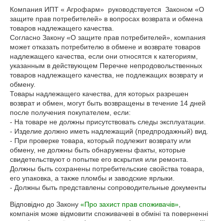
Компания ИПТ « Агрофарм»  руководствуется  Законом «О 
защите прав потребителей» в вопросах возврата и обмена 
товаров надлежащего качества. 

Согласно Закону «О защите прав потребителей», компания 
может отказать потребителю в обмене и возврате товаров 
надлежащего качества, если они относятся к категориям, 
указанным в действующем Перечне непродовольственных 
товаров надлежащего качества, не подлежащих возврату и 
обмену. 

Товары надлежащего качества, для которых разрешен 
возврат и обмен, могут быть возвращены в течение 14 дней 
после получения покупателем, если: 

- На товаре не должны присутствовать следы эксплуатации. 

- Изделие должно иметь надлежащий (предпродажный) вид. 

- При проверке товара, который подлежит возврату или 
обмену, не должны быть обнаружены факты, которые 
свидетельствуют о попытке его вскрытия или ремонта. 
Должны быть сохранены потребительские свойства товара, 
его упаковка, а также пломбы и заводские ярлыки. 

- Должны быть представлены сопроводительные документы
Відповідно до Закону
«Про захист прав споживачів»
,
компанія може відмовити споживачеві в обміні та поверненні