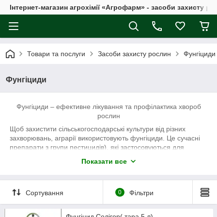
Інтернет-магазин агрохімії «Агрофарм» - засоби захисту ро
Товари та послуги
Засоби захисту рослин
Фунгіциди
Фунгіциди
Фунгіциди – ефективне лікування та профілактика хвороб
рослин
Щоб захистити сільськогосподарські культури від різних
захворювань, аграрії використовують фунгіциди. Це сучасні
препарати з групи пестицидів), які застосовуються для
профілактики і лікування рослин від хвороб. Внесення
Показати все
препаратів здійснюється за допомогою
запилення,
обприскування рослин, обробітку грунту і протруєння
насіння
, що гарантує довготривалий захист. В залежності від
Сортування
0
Фільтри
спектру дії, виділяють декілька видів фунгіцидів:
Протруйники насіння – це фунгіциди, які використовують для
передпосівної обробки посадкового матеріалу,
цибулин,
Фунгіцид Солігор( тара 5 л)