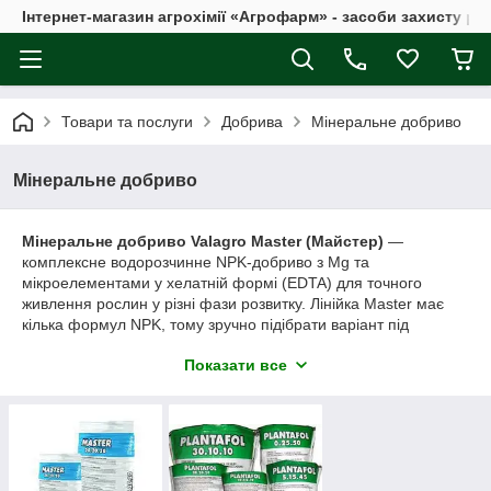
Інтернет-магазин агрохімії «Агрофарм» - засоби захисту ро
Товари та послуги
Добрива
Мінеральне добриво
Мінеральне добриво
Мінеральне добриво Valagro Master (Майстер)
—
комплексне водорозчинне NPK-добриво з Mg та
мікроелементами у хелатній формі (EDTA) для точного
живлення рослин у різні фази розвитку. Лінійка Master має
кілька формул NPK, тому зручно підібрати варіант під
конкретну культуру й етап: старт, активний ріст, цвітіння,
Показати все
налив.
Добриво повністю розчиняється, підходить для
фертигації
(крапельний полив)
і
позакореневих підживлень
, працює
в різних субстратах (ґрунт, торфосуміші, мінеральна вата,
перліт). Висока хімічна чистота без натрію, хлору та
карбонатів робить Master надійним для іригаційних систем і