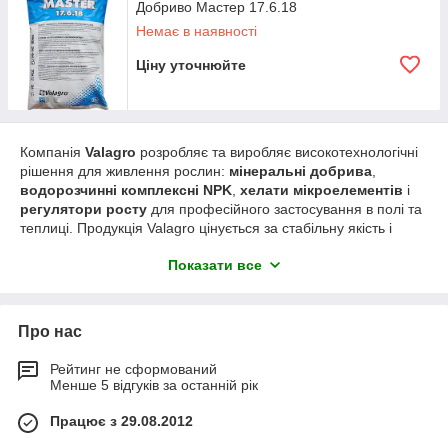
Добриво Мастер 17.6.18
Немає в наявності
Ціну уточнюйте
Компанія
Valagro
розробляє та виробляє високотехнологічні
рішення для живлення рослин:
мінеральні добрива
,
водорозчинні комплексні NPK
,
хелати мікроелементів
і
регулятори росту
для професійного застосування в полі та
теплиці. Продукція Valagro цінується за стабільну якість і
ефективність у практичних технологіях вирощування, а також
Показати все
за збалансоване співвідношення ціна/результат.
Замовити
добрива Valagro
з доставкою по всій Україні
можна через ТОВ «ІПТ “Агрофарм”» — телефоном або в
Про нас
офісі компанії. Якщо підкажете культуру та фазу розвитку,
допоможемо підібрати оптимальну формулу та схему
внесення.
Рейтинг не сформований
Менше 5 відгуків за останній рік
Працює з 29.08.2012